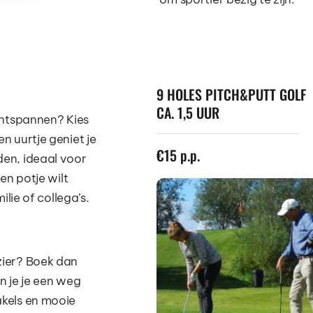
9 HOLES PITCH&PUTT GOLF 
CA. 1,5 UUR
ntspannen? Kies 
n uurtje geniet je 
€15 p.p.
en, ideaal voor 
n potje wilt 
ilie of collega’s.
ier? Boek dan 
an je je een weg 
kels en mooie 