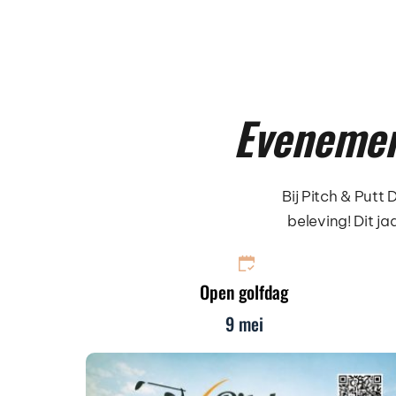
Evenemen
Bij Pitch & Putt
beleving! Dit j
Open golfdag
9 mei