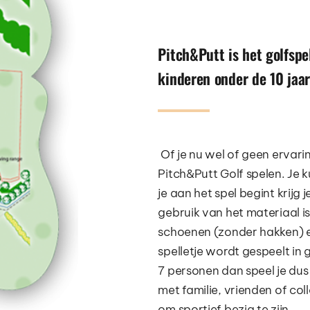
Pitch&Putt is het golfspel
kinderen onder de 10 jaar 
 Of je nu wel of geen ervaring hebt hier kan je altijd een spelletje 
Pitch&Putt Golf spelen. Je k
je aan het spel begint krijg j
gebruik van het materiaal is 
schoenen (zonder hakken) en
spelletje wordt gespeelt in
7 personen dan speel je dus 
met familie, vrienden of coll
om sportief bezig te zijn.