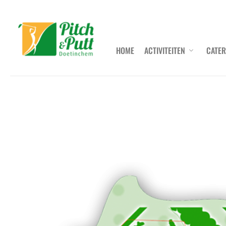
Ga
naar
de
inhoud
HOME
ACTIVITEITEN
CATER