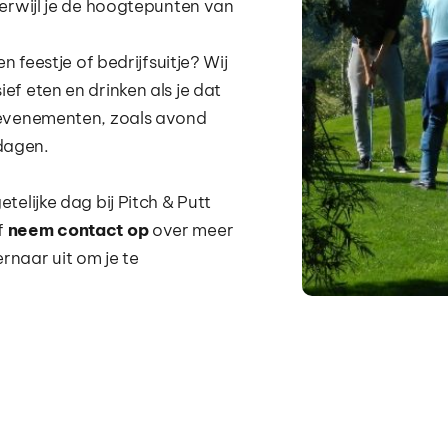
erwijl je de hoogtepunten van 
 feestje of bedrijfsuitje? Wij 
f eten en drinken als je dat 
 evenementen, zoals avond 
edagen.
elijke dag bij Pitch & Putt 
f 
neem contact
op
 over meer 
naar uit om je te 