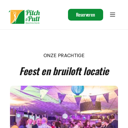
Ga
naar
de
Reserveren
inhoud
ONZE PRACHTIGE
Feest en bruiloft locatie