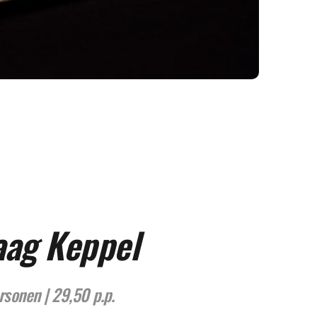
ag Keppel
rsonen | 29,50 p.p.