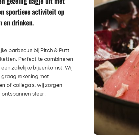
n gezellig dagje uit met 
n sportieve activiteit op 
n en drinken.
ke barbecue bij Pitch & Putt 
etten. Perfect te combineren 
en zakelijke bijeenkomst. Wij 
 graag rekening met 
n of collega’s, wij zorgen 
n ontspannen sfeer!