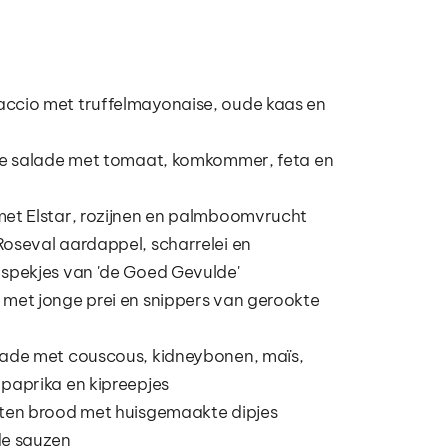
ccio met truffelmayonaise, oude kaas en 
se salade met tomaat, komkommer, feta en 
et Elstar, rozijnen en palmboomvrucht
oseval aardappel, scharrelei en 
spekjes van 'de Goed Gevulde'
met jonge prei en snippers van gerookte 
ade met couscous, kidneybonen, maïs, 
paprika en kipreepjes
rten brood met huisgemaakte dipjes
de sauzen