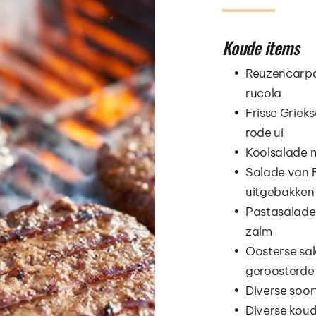
Koude items
Reuzencarpa
rucola
Frisse Griek
rode ui
Koolsalade m
Salade van R
uitgebakken 
Pastasalade 
zalm
Oosterse sal
geroosterde 
Diverse soo
Diverse kou