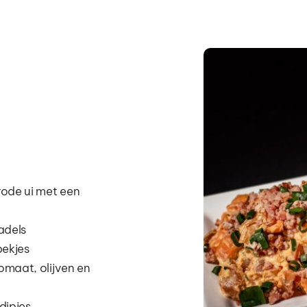
de ui met een 
adels
pekjes
aat, olijven en 
dipjes