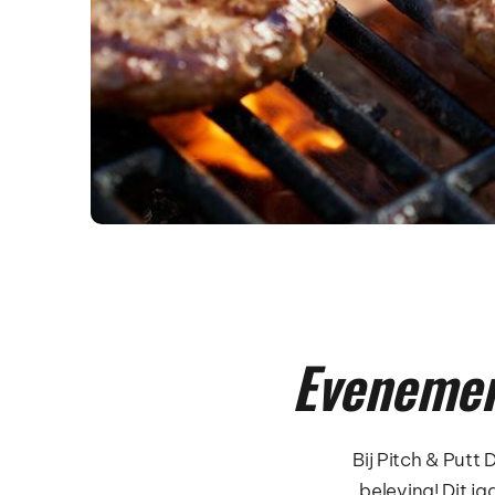
Evenemen
Bij Pitch & Putt
beleving! Dit j