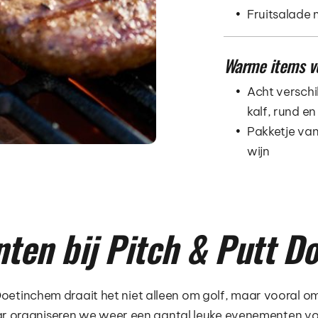
Fruitsalade 
Warme items v
Acht verschil
kalf, rund e
Pakketje van
wijn
ten bij Pitch & Putt D
 Doetinchem draait het niet alleen om golf, maar vooral om
aar organiseren we weer een aantal leuke evenementen vo