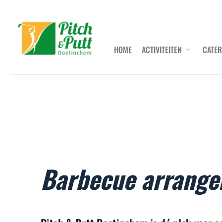
Ga
naar
de
inhoud
HOME
ACTIVITEITEN
CATER
Barbecue arrang